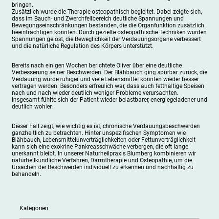
bringen.
Zusätzlich wurde die Therapie osteopathisch begleitet. Dabei zeigte sich,
dass im Bauch- und Zwerchfellbereich deutliche Spannungen und
Bewegungseinschränkungen bestanden, die die Organfunktion zusätzlich
beeinträchtigen konnten. Durch gezielte osteopathische Techniken wurden
Spannungen gelöst, die Beweglichkeit der Verdauungsorgane verbessert
und die natürliche Regulation des Körpers unterstützt.
Bereits nach einigen Wochen berichtete Oliver über eine deutliche
Verbesserung seiner Beschwerden. Der Blähbauch ging spürbar zurück, die
Verdauung wurde ruhiger und viele Lebensmittel konnten wieder besser
vertragen werden. Besonders erfreulich war, dass auch fetthaltige Speisen
nach und nach wieder deutlich weniger Probleme verursachten.
Insgesamt fühlte sich der Patient wieder belastbarer, energiegeladener und
deutlich wohler.
Dieser Fall zeigt, wie wichtig es ist, chronische Verdauungsbeschwerden
ganzheitlich zu betrachten. Hinter unspezifischen Symptomen wie
Blähbauch, Lebensmittelunverträglichkeiten oder Fettunverträglichkeit
kann sich eine exokrine Pankreasschwäche verbergen, die oft lange
unerkannt bleibt. In unserer Naturheilpraxis Blumberg kombinieren wir
naturheilkundliche Verfahren, Darmtherapie und Osteopathie, um die
Ursachen der Beschwerden individuell zu erkennen und nachhaltig zu
behandeln.
Kategorien